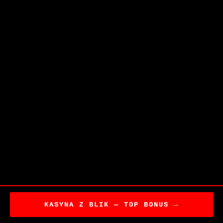
KASYNA Z BLIK — TOP BONUS →